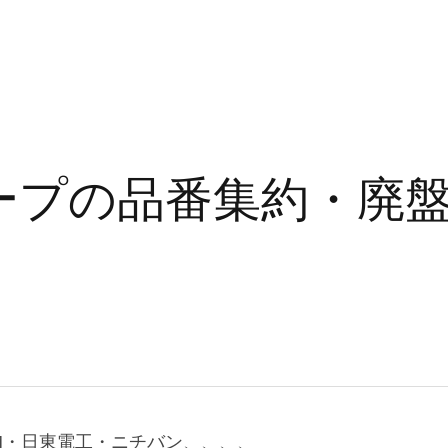
ープの品番集約・廃
M・日東電工・ニチバン、、、、