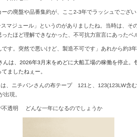
ーの廃盤や品番集約が、ここ2-3年でラッシュでござ
ースマジュール」というのがありましたね。当時は、そ
思ったほど理解できなかった、
不可抗力宣言にあった
ベ
んです。突然で悪いけど、製造不可です」あれから約3
カさんは、2026年3月末をめどに大船工場の稼働を停止
ってましたねぇー。
ドは、ニチバンさんの布テープ　121と、123(123LW
のが出現。
が不透明 　どんな一年になるのでしょうか