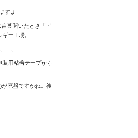
いますよ
の言葉聞いたとき「ド
ルギー工場。
年、、、
。包装用粘着テープから
含む)が廃盤ですかね。後