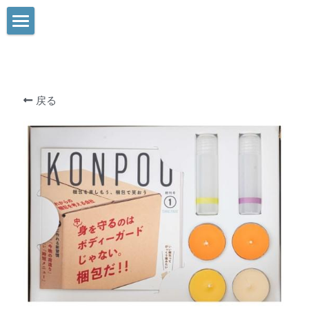
TOP
改善事例
戻る
スマポイとは
一般梱包材
よくあるQ&A
お問い合わせ
NEWS
会社概要
特許について