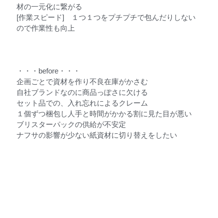
材の一元化に繋がる
[作業スピード] １つ１つをプチプチで包んだりしない
ので作業性も向上
・・・before・・・
企画ごとで資材を作り不良在庫がかさむ
自社ブランドなのに商品っぽさに欠ける
セット品での、入れ忘れによるクレーム
１個ずつ梱包し人手と時間がかかる割に見た目が悪い
ブリスターパックの供給が不安定
ナフサの影響が少ない紙資材に切り替えをしたい