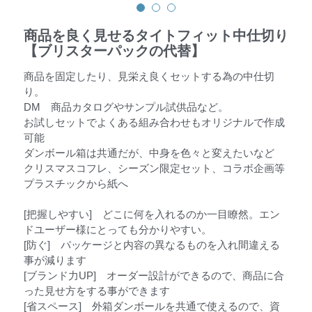
商品を良く見せるタイトフィット中仕切り
【ブリスターパックの代替】
商品を固定したり、見栄え良くセットする為の中仕切
り。
DM 商品カタログやサンプル試供品など。
お試しセットでよくある組み合わせもオリジナルで作成
可能
ダンボール箱は共通だが、中身を色々と変えたいなど
クリスマスコフレ、シーズン限定セット、コラボ企画等
プラスチックから紙へ
[把握しやすい] どこに何を入れるのか一目瞭然。エン
ドユーザー様にとっても分かりやすい。
[防ぐ] パッケージと内容の異なるものを入れ間違える
事が減ります
[ブランド力UP] オーダー設計ができるので、商品に合
った見せ方をする事ができます
[省スペース] 外箱ダンボールを共通で使えるので、資